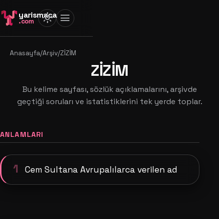
yarismaca
light_mode
menu
.com
Anasayfa
/
Arşiv
/
ZİZİM
ZİZİM
Bu kelime sayfası, sözlük açıklamalarını, arşivde
geçtiği soruları ve istatistiklerini tek yerde toplar.
ANLAMLARI
1
Cem Sultana Avrupalılarca verilen ad