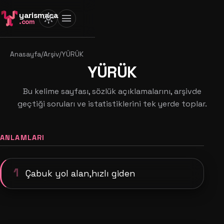
yarismaca
light_mode
menu
.com
Anasayfa
/
Arşiv
/
YÜRÜK
YÜRÜK
Bu kelime sayfası, sözlük açıklamalarını, arşivde
geçtiği soruları ve istatistiklerini tek yerde toplar.
ANLAMLARI
1
Çabuk yol alan,hızlı giden