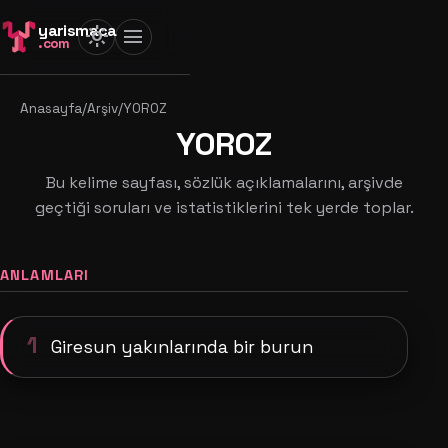
yarismaca
light_mode
menu
.com
Anasayfa
/
Arşiv
/
YOROZ
YOROZ
Bu kelime sayfası, sözlük açıklamalarını, arşivde
geçtiği soruları ve istatistiklerini tek yerde toplar.
ANLAMLARI
1
Giresun yakınlarında bir burun