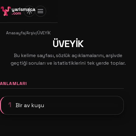
yarismaca
light_mode
menu
.com
Anasayfa
/
Arşiv
/
ÜVEYİK
ÜVEYİK
Bu kelime sayfası, sözlük açıklamalarını, arşivde
geçtiği soruları ve istatistiklerini tek yerde toplar.
ANLAMLARI
1
Bir av kuşu