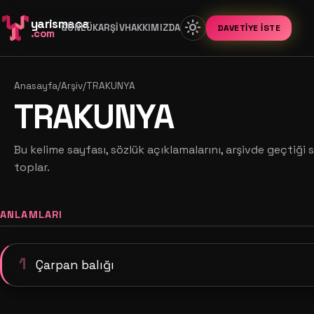
yarismaca
light_mode
GÜNLÜK
ARŞIV
HAKKIMIZDA
DAVETIYE İSTE
.com
Anasayfa
/
Arşiv
/
TRAKUNYA
TRAKUNYA
Bu kelime sayfası, sözlük açıklamalarını, arşivde geçtiği s
toplar.
ANLAMLARI
1
Çarpan balığı