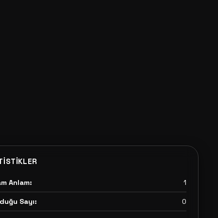
TISTIKLER
am Anlam:
1
duğu Sayı:
0