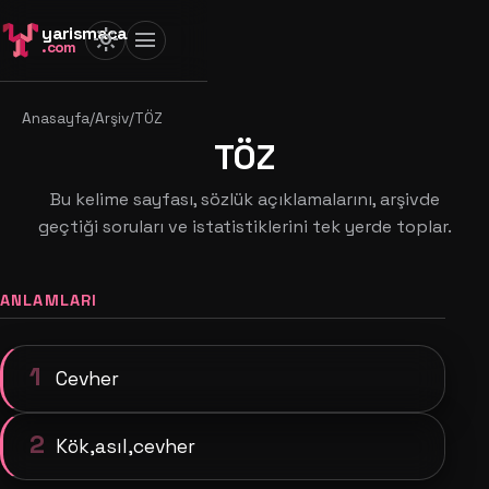
yarismaca
light_mode
menu
.com
Anasayfa
/
Arşiv
/
TÖZ
TÖZ
Bu kelime sayfası, sözlük açıklamalarını, arşivde
geçtiği soruları ve istatistiklerini tek yerde toplar.
ANLAMLARI
1
Cevher
2
Kök,asıl,cevher