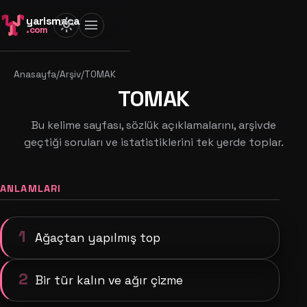
yarismaca
light_mode
menu
.com
Anasayfa
/
Arşiv
/
TOMAK
TOMAK
Bu kelime sayfası, sözlük açıklamalarını, arşivde
geçtiği soruları ve istatistiklerini tek yerde toplar.
ANLAMLARI
1
Ağaçtan yapılmış top
2
Bir tür kalın ve ağır çizme