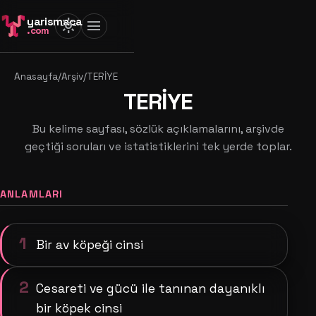
yarismaca
light_mode
menu
.com
Anasayfa
/
Arşiv
/
TERİYE
TERİYE
Bu kelime sayfası, sözlük açıklamalarını, arşivde
geçtiği soruları ve istatistiklerini tek yerde toplar.
ANLAMLARI
1
Bir av köpeği cinsi
2
Cesareti ve gücü ile tanınan dayanıklı
bir köpek cinsi