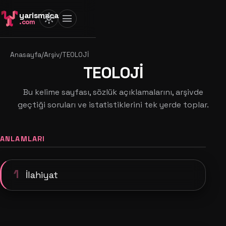
yarismaca
light_mode
menu
.com
Anasayfa
/
Arşiv
/
TEOLOJİ
TEOLOJİ
Bu kelime sayfası, sözlük açıklamalarını, arşivde
geçtiği soruları ve istatistiklerini tek yerde toplar.
ANLAMLARI
1
İlahiyat