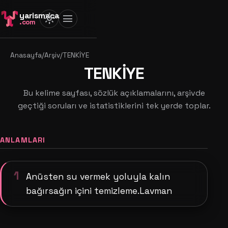
yarismaca
light_mode
menu
.com
Anasayfa
/
Arşiv
/
TENKİYE
TENKİYE
Bu kelime sayfası, sözlük açıklamalarını, arşivde
geçtiği soruları ve istatistiklerini tek yerde toplar.
ANLAMLARI
1
Anüsten su vermek yoluyla kalın
bağırsağın içini temizleme.Lavman