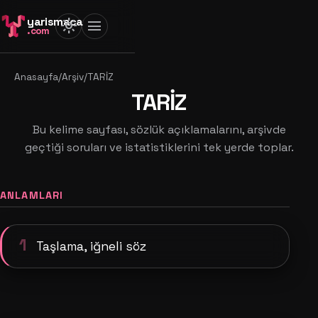
yarismaca
light_mode
menu
.com
Anasayfa
/
Arşiv
/
TARİZ
TARİZ
Bu kelime sayfası, sözlük açıklamalarını, arşivde
geçtiği soruları ve istatistiklerini tek yerde toplar.
ANLAMLARI
1
Taşlama, iğneli söz