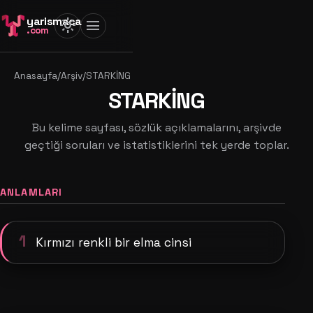
yarismaca
light_mode
menu
.com
Anasayfa
/
Arşiv
/
STARKİNG
STARKİNG
Bu kelime sayfası, sözlük açıklamalarını, arşivde
geçtiği soruları ve istatistiklerini tek yerde toplar.
ANLAMLARI
1
Kırmızı renkli bir elma cinsi