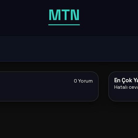
MTN
En Çok Ya
0 Yorum
Hatalı cev