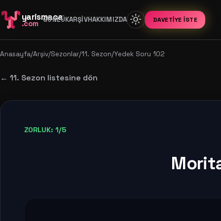
yarismaca
light_mode
GÜNLÜK
ARŞIV
HAKKIMIZDA
DAVETIYE İSTE
.com
Anasayfa
/
Arşiv
/
Sezonlar
/
11. Sezon
/
Yedek Soru 102
← 11. Sezon listesine dön
ZORLUK: 1/5
Morita