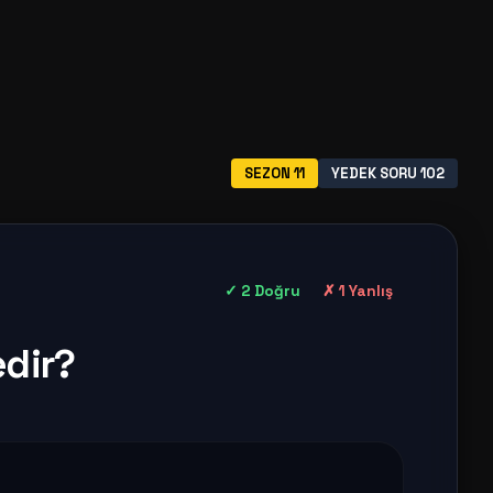
SEZON 11
YEDEK SORU 102
✓ 2 Doğru
✗ 1 Yanlış
edir?