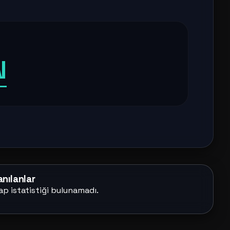
N
nılanlar
ap istatistiği bulunamadı.