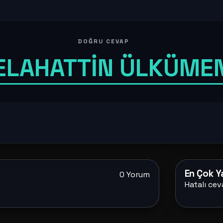
DOĞRU CEVAP
ELAHATTİN ÜLKÜME
En Çok Ya
0 Yorum
Hatalı cev