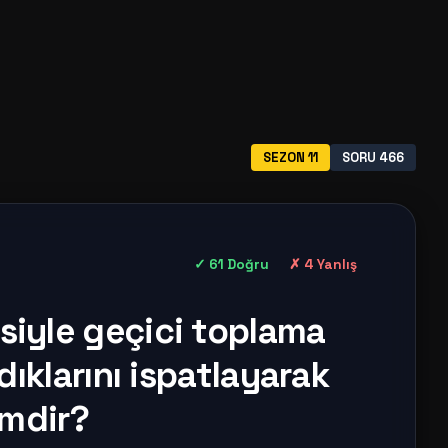
SEZON 11
SORU 466
✓ 61 Doğru
✗ 4 Yanlış
esiyle geçici toplama
ıklarını ispatlayarak
imdir?