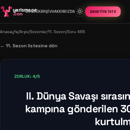
yarismaca
light_mode
GÜNLÜK
ARŞIV
HAKKIMIZDA
DAVETIYE İSTE
.com
Anasayfa
/
Arşiv
/
Sezonlar
/
11. Sezon
/
Soru 466
← 11. Sezon listesine dön
ZORLUK: 4/5
II. Dünya Savaşı sıras
kampına gönderilen 30 
kurtulm