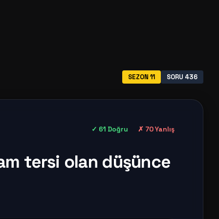
SEZON 11
SORU 436
✓ 61 Doğru
✗ 70 Yanlış
am tersi olan düşünce