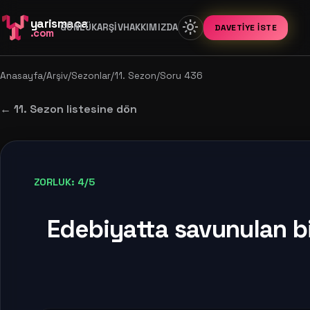
yarismaca
light_mode
GÜNLÜK
ARŞIV
HAKKIMIZDA
DAVETIYE İSTE
.com
Anasayfa
/
Arşiv
/
Sezonlar
/
11. Sezon
/
Soru 436
← 11. Sezon listesine dön
ZORLUK: 4/5
Edebiyatta savunulan b