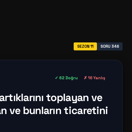
SEZON 11
SORU 346
✓ 62 Doğru
✗ 16 Yanlış
rtıklarını toplayan ve
an ve bunların ticaretini