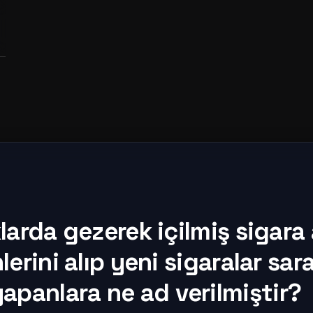
arda gezerek içilmiş sigara a
erini alıp yeni sigaralar sar
yapanlara ne ad verilmiştir?