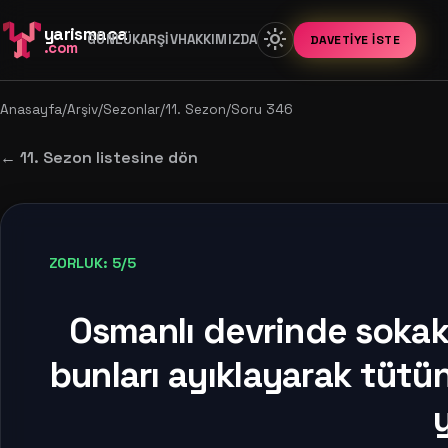
yarismaca
light_mode
GÜNLÜK
ARŞIV
HAKKIMIZDA
DAVETIYE İSTE
.com
Anasayfa
/
Arşiv
/
Sezonlar
/
11. Sezon
/
Soru 346
← 11. Sezon listesine dön
ZORLUK: 5/5
Osmanlı devrinde sokakl
bunları ayıklayarak tütünl