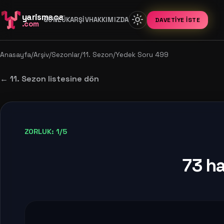
yarismaca
light_mode
GÜNLÜK
ARŞIV
HAKKIMIZDA
DAVETIYE İSTE
.com
Anasayfa
/
Arşiv
/
Sezonlar
/
11. Sezon
/
Yedek Soru 499
← 11. Sezon listesine dön
ZORLUK: 1/5
73 ha