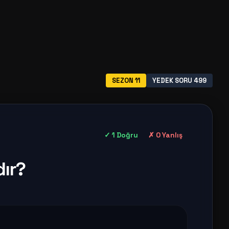
SEZON 11
YEDEK SORU 499
✓ 1 Doğru
✗ 0 Yanlış
dır?