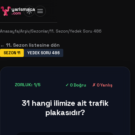
yarismaca
light_mode
menu
.com
Anasayfa
/
Arşiv
/
Sezonlar
/
11. Sezon
/
Yedek Soru 486
← 11. Sezon listesine dön
SEZON 11
YEDEK SORU 486
ZORLUK: 1/5
✓ 0 Doğru
✗ 0 Yanlış
31 hangi ilimize ait trafik
plakasıdır?