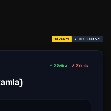
SEZON 11
YEDEK SORU 371
✓ 0 Doğru
✗ 0 Yanlış
kamla)