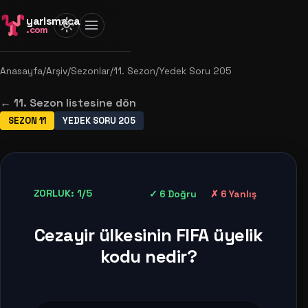
yarismaca
light_mode
menu
.com
Anasayfa
/
Arşiv
/
Sezonlar
/
11. Sezon
/
Yedek Soru 205
← 11. Sezon listesine dön
SEZON 11
YEDEK SORU 205
ZORLUK: 1/5
✓ 6 Doğru
✗ 6 Yanlış
Cezayir ülkesinin FIFA üyelik
kodu nedir?