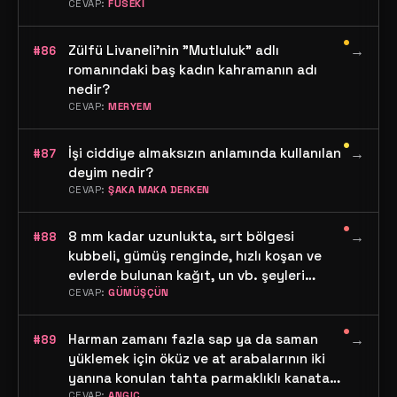
CEVAP:
FUSEKİ
•
Zülfü Livaneli'nin "Mutluluk" adlı
→
#86
romanındaki baş kadın kahramanın adı
nedir?
CEVAP:
MERYEM
•
İşi ciddiye almaksızın anlamında kullanılan
→
#87
deyim nedir?
CEVAP:
ŞAKA MAKA DERKEN
•
8 mm kadar uzunlukta, sırt bölgesi
→
#88
kubbeli, gümüş renginde, hızlı koşan ve
evlerde bulunan kağıt, un vb. şeyleri
yiyen böceğin adı nedir?
CEVAP:
GÜMÜŞÇÜN
•
Harman zamanı fazla sap ya da saman
→
#89
yüklemek için öküz ve at arabalarının iki
yanına konulan tahta parmaklıklı kanata
CEVAP:
ANGIÇ