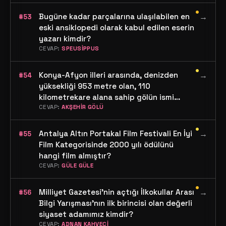
Dormenin sahneye Koyduğu "Lüküs
•
Hayat" operetindeki rolünü Zihni Göktay
Bugüne kadar parçalarına ulaşılabilen en
→
#53
ile birlikte 14 yıl süreyle aralıksız oynayan
eski ansiklopedi olarak kabul edilen eserin
24 Ekim 1933 doğumlu değerli
yazarı kimdir?
sanatçımızın bilinen adı nedir?
CEVAP:
SPEUSİPPUS
•
Konya-Afyon illeri arasında, denizden
→
#54
yüksekliği 953 metre olan, 110
kilometrekare alana sahip gölün ismi
nedir?
CEVAP:
AKŞEHİR GÖLÜ
•
Antalya Altın Portakal Film Festivali En İyi
→
#55
Film Kategorisinde 2000 yılı ödülünü
hangi film almıştır?
CEVAP:
GÜLE GÜLE
•
Milliyet Gazetesi'nin açtığı İlkokullar Arası
→
#56
Bilgi Yarışması'nın ilk birincisi olan değerli
siyaset adamımız kimdir?
CEVAP:
ADNAN KAHVECİ