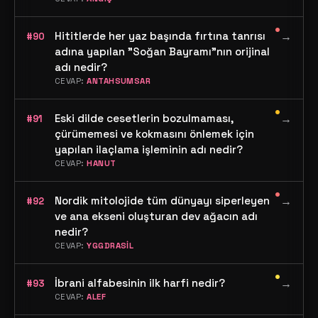
ne denir?
•
Hititlerde her yaz başında fırtına tanrısı
→
#90
adına yapılan "Soğan Bayramı"nın orijinal
adı nedir?
CEVAP:
ANTAHSUMSAR
•
Eski dilde cesetlerin bozulmaması,
→
#91
çürümemesi ve kokmasını önlemek için
yapılan ilaçlama işleminin adı nedir?
CEVAP:
HANUT
•
Nordik mitolojide tüm dünyayı siperleyen
→
#92
ve ana ekseni oluşturan dev ağacın adı
nedir?
CEVAP:
YGGDRASİL
•
İbrani alfabesinin ilk harfi nedir?
→
#93
CEVAP:
ALEF