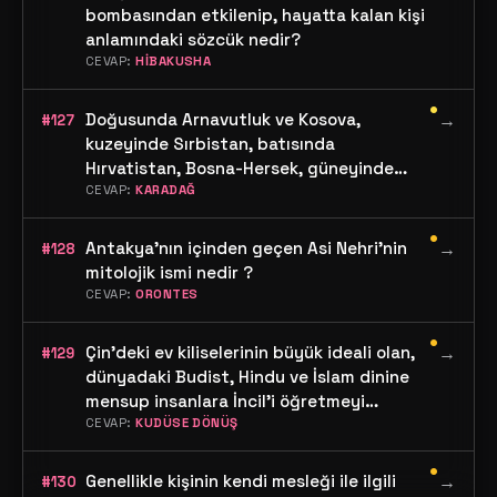
bombasından etkilenip, hayatta kalan kişi
anlamındaki sözcük nedir?
CEVAP:
HİBAKUSHA
•
Doğusunda Arnavutluk ve Kosova,
→
#127
kuzeyinde Sırbistan, batısında
Hırvatistan, Bosna-Hersek, güneyinde
Adriyatik denizi yer alan devletin adı
CEVAP:
KARADAĞ
nedir?
•
Antakya'nın içinden geçen Asi Nehri'nin
→
#128
mitolojik ismi nedir ?
CEVAP:
ORONTES
•
Çin'deki ev kiliselerinin büyük ideali olan,
→
#129
dünyadaki Budist, Hindu ve İslam dinine
mensup insanlara İncil'i öğretmeyi
hedefleyen, 1920'li yıllarda doğan
CEVAP:
KUDÜSE DÖNÜŞ
hareketin adı nedir?
•
Genellikle kişinin kendi mesleği ile ilgili
→
#130