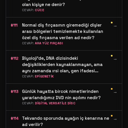
olan kişiye ne denir?
CEVAP:
CÜCE
•
Normal diş fırçasının giremediği dişler
→
#111
arası bölgeleri temizlemekte kullanılan
özel diş fırçasına verilen ad nedir?
CEVAP:
ARA YÜZ FIRÇASI
•
Biyoloji'de, DNA dizisindeki
→
#112
değişikliklerden kaynaklanmayan, ama
aynı zamanda ırsi olan, gen ifadesi
değişikliklerini inceleyen bilim dalına ne
CEVAP:
EPİGENETİK
denir?
•
Günlük hayatta bircok nimetlerinden
→
#113
yararlandığımız DVD nin açılımı nedir?
CEVAP:
DİGİTAL VERSATİLE DİSC
•
Tekvando sporunda ayağın iç kenarına ne
→
#114
ad verilir?