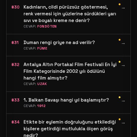
•
Kadınların, cildi pürüzsüz göstermesi,
→
#30
renk vermesi için yüzlerine sürdükleri yarı
sıvı ve boyalı kreme ne denir?
CEVAP:
FONDÖTEN
•
Duman rengi griye ne ad verilir?
→
#31
CEVAP:
FÜME
•
Antalya Altın Portakal Film Festivali En İyi
→
#32
Film Kategorisinde 2002 yılı ödülünü
hangi film almıştır?
CEVAP:
UZAK
•
1. Balkan Savaşı hangi yıl başlamıştır?
→
#33
CEVAP:
1912
•
Etikte bir eylemin doğruluğunu etkilediği
→
#34
kişilere getirdiği mutlulukla ölçen görüş
nedir?