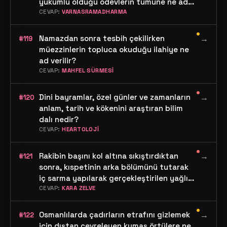
yükümlü olduğu ödevlerin tümüne ne ad
verilir?
CEVAP:
VARNASRAMADHARMA
•
Namazdan sonra tesbih çekilirken
→
#119
müezzinlerin topluca okuduğu ilahiye ne
ad verilir?
CEVAP:
MAHFEL SÜRMESİ
•
Dini bayramlar, özel günler ve zamanların
→
#120
anlam, tarih ve kökenini araştıran bilim
dalı nedir?
CEVAP:
HEARTOLOJİ
•
Rakibin başını kol altına sıkıştırdıktan
→
#121
sonra, kıspetinin arka bölümünü tutarak
iç sarma yapılarak gerçekleştirilen yağlı
güreş oyununun adı nedir?
CEVAP:
KARA ZELVE
•
Osmanlılarda çadırların etrafını gizlemek
→
#122
için dıştan çevreleyen kumaş örtülere ne