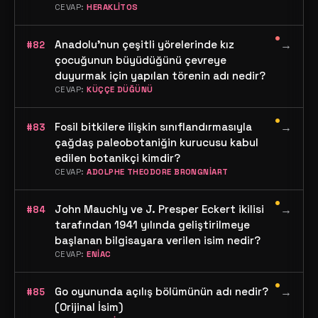
CEVAP:
HERAKLİTOS
•
Anadolu'nun çeşitli yörelerinde kız
→
#82
çocuğunun büyüdüğünü çevreye
duyurmak için yapılan törenin adı nedir?
CEVAP:
KÜÇÇE DÜĞÜNÜ
•
Fosil bitkilere ilişkin sınıflandırmasıyla
→
#83
çağdaş paleobotaniğin kurucusu kabul
edilen botanikçi kimdir?
CEVAP:
ADOLPHE THEODORE BRONGNİART
•
John Mauchly ve J. Presper Eckert ikilisi
→
#84
tarafından 1941 yılında geliştirilmeye
başlanan bilgisayara verilen isim nedir?
CEVAP:
ENİAC
•
Go oyununda açılış bölümünün adı nedir?
→
#85
(Orijinal İsim)