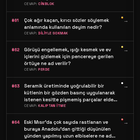
dönebilen tek delikli makaralara ne ad
CEVAP:
CİNBLOK
verilir?
•
Çok ağır kaçan, kırıcı sözler söylemek
→
#61
anlamında kullanılan deyim nedir?
CEVAP:
DİLİYLE SOKMAK
•
Görüşü engellemek, ışığı kesmek ve ev
→
#62
içlerini gizlemek için pencereye gerilen
örtüye ne ad verilir?
CEVAP:
PERDE
•
Seramik üretiminde yoğrulabilir bir
→
#63
kütlenin bir gözden basınç uygulanarak
istenen kesitte pişmemiş parçalar elde
edilmesine ne ad verilir?
CEVAP:
KALIPTAN İTME
•
Eski Mısır'da çok sayıda rastlanan ve
→
#64
buraya Anadolu'dan gittiği düşünülen
yünden yapılmış uzun elbiselere ne ad