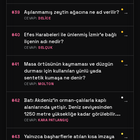
•
Aşılanmamış zeytin ağacına ne ad verilir?
→
#39
CEVAP:
DELİCE
•
Efes Harabeleri ile ünlenmiş İzmir'e bağlı
→
#40
ilçenin adı nedir?
CEVAP:
SELÇUK
•
Masa örtüsünün kaymaması ve düzgün
→
#41
durması için kullanılan yünlü yada
sentetik kumaşa ne denir?
CEVAP:
MOLTON
•
Batı Akdeniz'in orman-çalılarla kaplı
→
#42
alanlarında yetişir. Deniz seviyesinden
1250 metre yüksekliğe kadar görülebilir.
Sarı çiçekleri görünüm itibariyle orkide
CEVAP:
KARA PATLANGIÇ
türlerine benzer. Bahar aylarında
•
çiçeklenen çok yıllık otsu bitkinin adı
Yalnızca başharflerle atılan kısa imzaya
→
#43