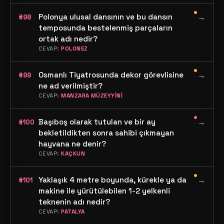
•
Polonya ulusal dansının ve bu dansın
→
#98
temposunda bestelenmiş parçaların
ortak adı nedir?
CEVAP:
POLONEZ
•
Osmanlı Tiyatrosunda dekor görevlisine
→
#99
ne ad verilmiştir?
CEVAP:
MANZARA MÜZEYYİNİ
•
Başıboş olarak tutulan ve bir ay
→
#100
bekletildikten sonra sahibi çıkmayan
hayvana ne denir?
CEVAP:
KAÇKUN
•
Yaklaşık 4 metre boyunda, kürekle ya da
→
#101
makine ile yürütülebilen 1-2 yelkenli
teknenin adı nedir?
CEVAP:
PATALYA