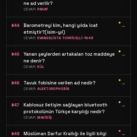
nedir?
ne ad verilir?
CEVAP:
PARAF
•
Barometreyi kim, hangi yılda icat
→
#44
etmiştir?(isim-yıl)
CEVAP:
EVANGELİSTA TORRİCELLİ-1643
•
Yanan şeylerden artakalan toz maddeye
→
#45
ne denir?
CEVAP:
KÜL
•
Tavuk fobisine verilen ad nedir?
→
#46
CEVAP:
ALEKTOROPHOBİA
•
Kablosuz iletişim sağlayan bluetooth
→
#47
protokolünün Türkçe karşılığı nedir?
CEVAP:
MAVİDİŞ
•
Müslüman Darfur Krallığı ile ilgili bilgi
→
#48