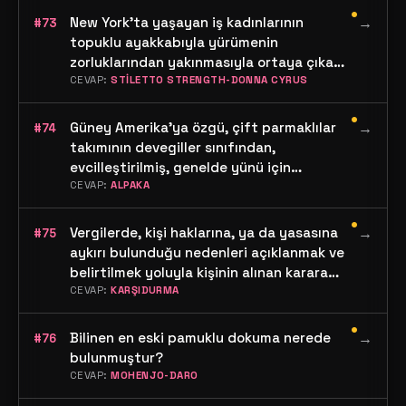
•
New York'ta yaşayan iş kadınlarının
→
#73
topuklu ayakkabıyla yürümenin
zorluklarından yakınmasıyla ortaya çıkan,
çalışan kasları kuvvetlendirip kalori yakma
CEVAP:
STİLETTO STRENGTH-DONNA CYRUS
prensibiyle hareket edilen, spor dalının ve
•
yaratıcısının ismi nedir?(Orijinal Spor Adı-
Güney Amerika'ya özgü, çift parmaklılar
→
#74
Yaratıcısının İsmi)
takımının devegiller sınıfından,
evcilleştirilmiş, genelde yünü için
yetiştirilen memeli hayvanın adı nedir?
CEVAP:
ALPAKA
•
Vergilerde, kişi haklarına, ya da yasasına
→
#75
aykırı bulunduğu nedenleri açıklanmak ve
belirtilmek yoluyla kişinin alınan karara
itiraz ederek yetkili kuruşlara yasal süresi
CEVAP:
KARŞIDURMA
içinde baş vurmasına verilen isim nedir?
•
Bilinen en eski pamuklu dokuma nerede
→
#76
bulunmuştur?
CEVAP:
MOHENJO-DARO