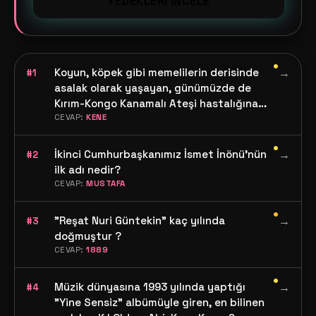
YEDEKLERI İNCELE
•
Koyun, köpek gibi memelilerin derisinde
→
#1
asalak olarak yaşayan, günümüzde de
Kırım-Kongo Kanamalı Ateşi hastalığına
neden olan hayvanın adı nedir?
CEVAP:
KENE
•
İkinci Cumhurbaşkanımız İsmet İnönü'nün
→
#2
ilk adı nedir?
CEVAP:
MUSTAFA
•
"Reşat Nuri Güntekin" kaç yılında
→
#3
doğmuştur ?
CEVAP:
1889
•
Müzik dünyasına 1993 yılında yaptığı
→
#4
"Yine Sensiz" albümüyle giren, en bilinen