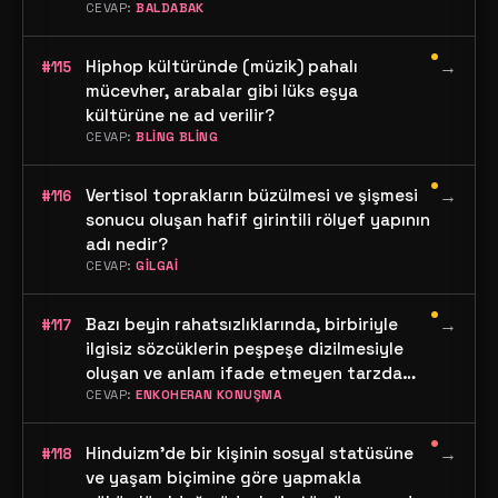
CEVAP:
BALDABAK
•
Hiphop kültüründe (müzik) pahalı
→
#115
mücevher, arabalar gibi lüks eşya
kültürüne ne ad verilir?
CEVAP:
BLİNG BLİNG
•
Vertisol toprakların büzülmesi ve şişmesi
→
#116
sonucu oluşan hafif girintili rölyef yapının
adı nedir?
CEVAP:
GİLGAİ
•
Bazı beyin rahatsızlıklarında, birbiriyle
→
#117
ilgisiz sözcüklerin peşpeşe dizilmesiyle
oluşan ve anlam ifade etmeyen tarzda
cümleler kurulmasına ne denir?
CEVAP:
ENKOHERAN KONUŞMA
•
Hinduizm'de bir kişinin sosyal statüsüne
→
#118
ve yaşam biçimine göre yapmakla