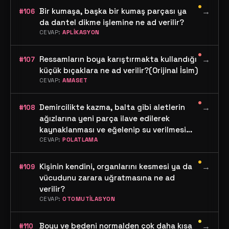
•
Bir kumaşa, başka bir kumaş parçası ya
→
#106
da dantel dikme işlemine ne ad verilir?
CEVAP:
APLİKASYON
•
Ressamların boya karıştırmakta kullandığı
→
#107
küçük bıçaklara ne ad verilir?(Orijinal İsim)
CEVAP:
AMASET
•
Demircilikte kazma, balta gibi aletlerin
→
#108
ağızlarına yeni parça ilave edilerek
kaynaklanması ve eğelenip su verilmesi
işine ne ad verilir?
CEVAP:
POLATLAMA
•
Kişinin kendini, organlarını kesmesi ya da
→
#109
vücudunu zarara uğratmasına ne ad
verilir?
CEVAP:
OTOMUTİLASYON
•
Boyu ve bedeni normalden çok daha kısa
→
#110