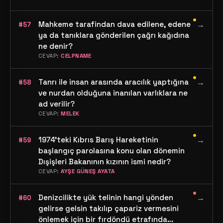
•
Mahkeme tarafindan dava edilene, edene
→
#57
ya da tanıklara gönderilen çağrı kağıdına
ne denir?
CEVAP:
CELPNAME
•
Tanrı ile insan arasında aracılık yaptığına
→
#58
ve nurdan olduğuna inanılan varlıklara ne
ad verilir?
CEVAP:
MELEK
•
1974'teki Kıbrıs Barış Hareketinin
→
#59
başlangıç parolasına konu olan dönemin
Dışişleri Bakanının kızının ismi nedir?
CEVAP:
AYŞE GÜNEŞ AYATA
•
Denizcilikte yük telinin hangi yönden
→
#60
gelirse gelsin takılıp çapariz vermesini
önlemek için bir fırdöndü etrafında