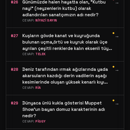
Günümüzde halen hayatta olan, "Kutbu
→
#26
nayi" (neyzenlerin kutbu) olarak
adlandırılan sanatçımızın adı nedir?
CEVAP:
NİYAZİ SAYIN
•
Kuşların gövde kanat ve kuyruğunda
→
#27
bulunan uçma,örtü ve kuyruk olarak üçe
ayrılan çeşitli renklerde kalın eksenli tüye
ne denir?
CEVAP:
TELEK
•
Deniz tarafından ırmak ağızlarında yada
→
#28
akarsuların kazdığı derin vadilerin aşağı
kesimlerinde oluşan yüksek kenarlı kıyı
biçiminin adı nedir?
CEVAP:
RİA
•
Dünyaca ünlü kukla gösterisi Muppet
→
#29
Show'un bayan domuz karakterinin adı
nedir?
CEVAP:
PİGGY