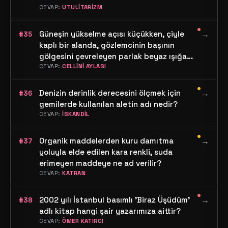
CEVAP:
UTULİTARİZM
•
Güneşin yükselme açısı küçükken, çiyle
→
#35
kaplı bir alanda, gözlemcinin başının
gölgesini çevreleyen parlak beyaz ışığa
ne ad verilir?
CEVAP:
CELLİNİ AYLASI
•
Denizin derinlik derecesini ölçmek için
→
#36
gemilerde kullanılan aletin adı nedir?
CEVAP:
İSKANDİL
•
Organik maddelerden kuru damıtma
→
#37
yoluyla elde edilen kara renkli, suda
erimeyen maddeye ne ad verilir?
CEVAP:
KATRAN
•
2002 yılı İstanbul basımlı 'Biraz Üşüdüm'
→
#38
adlı kitap hangi şair yazarımıza aittir?
CEVAP:
ÖMER KATIRCI