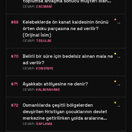
toplumsa anlaşma sonucu müşteri olan
aileye ne ad verilir?
CEVAP:
CACMANİ
•
Kelebeklerde ön kanat kaidesinin önünü
→
#69
örten doku parçasına ne ad verilir?
(Orijinal İsim)
CEVAP:
TEGULAE
•
Belirli bir süre için bedelsiz alınan mala ne
→
#70
ad verilir?
CEVAP:
KONSİNYE
•
Ayakkabı atölyesine ne denir?
→
#71
CEVAP:
KALAVRAHANE
•
Osmanlılarda çeşitli bölgelerden
→
#72
devşirilen Hristiyan çocuklarının devlet
merkezine getirilirken yolda aralarına
karışan yabancılara ne ad verilirdi?
CEVAP:
SAPLAMA