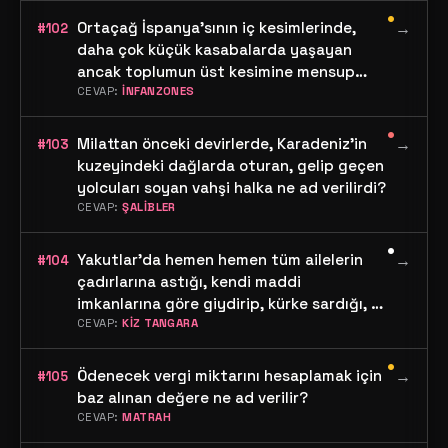
•
Ortaçağ İspanya'sının iç kesimlerinde,
→
#102
daha çok küçük kasabalarda yaşayan
ancak toplumun üst kesimine mensup
insanlara ne ad verilirdi? (Orijinal İsim)
CEVAP:
İNFANZONES
•
Milattan önceki devirlerde, Karadeniz'in
→
#103
kuzeyindeki dağlarda oturan, gelip geçen
yolcuları soyan vahşi halka ne ad verilirdi?
CEVAP:
ŞALİBLER
•
Yakutlar'da hemen hemen tüm ailelerin
→
#104
çadırlarına astığı, kendi maddi
imkanlarına göre giydirip, kürke sardığı, el
yapımı ikonların adı nedir?
CEVAP:
KİZ TANGARA
•
Ödenecek vergi miktarını hesaplamak için
→
#105
baz alınan değere ne ad verilir?
CEVAP:
MATRAH