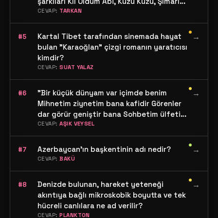
şarkıları Kıl Oldum Abi, Kuzu Kuzu, Şımarık
olan dünyaca ünlü şarkıcımızın adı nedir?
CEVAP:
TARKAN
•
Kartal Tibet tarafından sinemada hayat
→
#5
bulan "Karaoğlan" çizgi romanın yaratıcısı
kimdir?
CEVAP:
SUAT YALAZ
•
"Bir küçük dünyam var içimde benim
→
#6
Mihnetim ziynetim bana kafidir Görenler
dar görür geniştir bana Sohbetim ülfetim
bana kafidir" dizeleri hangi halk ozanımıza
CEVAP:
AŞIK VEYSEL
aittir ?
•
Azerbaycan'ın başkentinin adı nedir?
→
#7
CEVAP:
BAKÜ
•
Denizde bulunan, hareket yeteneği
→
#8
akıntıya bağlı mikroskobik boyutta ve tek
hücreli canlılara ne ad verilir?
CEVAP:
PLANKTON