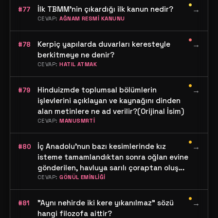
•
İlk TBMM'nin çıkardığı ilk kanun nedir?
→
#77
CEVAP:
AĞNAM RESMİ KANUNU
•
Kerpiç yapılarda duvarları keresteyle
→
#78
berkitmeye ne denir?
CEVAP:
HATIL ATMAK
•
Hinduizmde toplumsal bölümlerin
→
#79
işlevlerini açıklayan ve kaynağını dinden
alan metinlere ne ad verilir?(Orijinal İsim)
CEVAP:
MANUSMRTİ
•
İç Anadolu'nun bazı kesimlerinde kız
→
#80
isteme tamamlandıktan sonra oğlan evine
gönderilen, havluya sarılı çoraptan oluşan
hediyeye ne ad verilir?
CEVAP:
GÖNÜL EMİNLİĞİ
•
"Aynı nehirde iki kere yıkanılmaz" sözü
→
#81
hangi filozofa aittir?