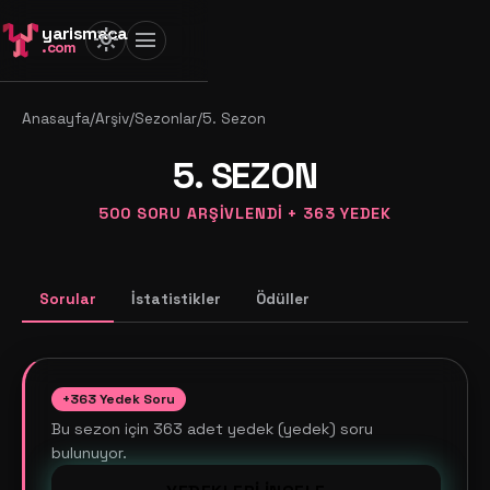
yarismaca
light_mode
menu
.com
Anasayfa
/
Arşiv
/
Sezonlar
/
5. Sezon
5. SEZON
500 SORU ARŞIVLENDI + 363 YEDEK
Sorular
İstatistikler
Ödüller
+363 Yedek Soru
Bu sezon için 363 adet yedek (yedek) soru
bulunuyor.