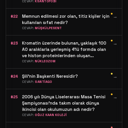
CEVAP:
KSANTOFOBİ
•
Memnun edilmesi zor olan, titiz kişiler için
→
#22
kullanılan sıfat nedir?
CEVAP:
MÜŞKÜLPESENT
•
Kromatin üzerinde bulunan, yaklaşık 100
→
#23
A0 aralıklarla yerleşmiş 4'lü formda olan
ve histon proteinlerinden oluşan
nükleoproteinlere ne ad verilir?
CEVAP:
NÜKLEOZOM
•
Şili'nin Başkenti Neresidir?
→
#24
CEVAP:
SANTİAGO
•
2006 yılı Dünya Liselerarası Masa Tenisi
→
#25
Şampiyonası'nda takım olarak dünya
ikincisi olan okulumuzun adı nedir?
CEVAP:
OĞUZ KAAN KOLEJİ
•