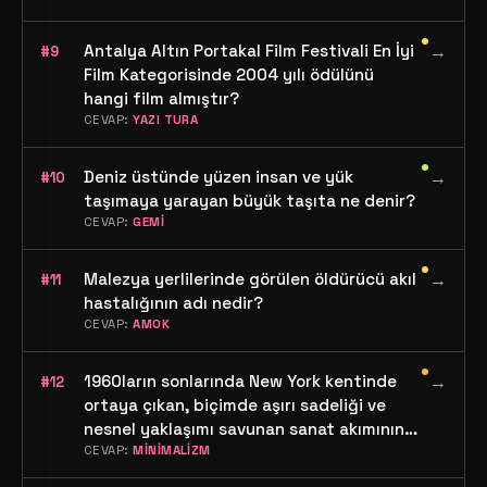
•
Antalya Altın Portakal Film Festivali En İyi
→
#9
Film Kategorisinde 2004 yılı ödülünü
hangi film almıştır?
CEVAP:
YAZI TURA
•
Deniz üstünde yüzen insan ve yük
→
#10
taşımaya yarayan büyük taşıta ne denir?
CEVAP:
GEMİ
•
Malezya yerlilerinde görülen öldürücü akıl
→
#11
hastalığının adı nedir?
CEVAP:
AMOK
•
1960ların sonlarında New York kentinde
→
#12
ortaya çıkan, biçimde aşırı sadeliği ve
nesnel yaklaşımı savunan sanat akımının
adı nedir?
CEVAP:
MİNİMALİZM