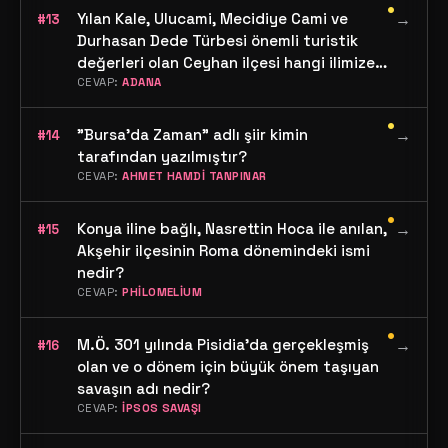
•
Yılan Kale, Ulucami, Mecidiye Cami ve
→
#13
Durhasan Dede Türbesi önemli turistik
değerleri olan Ceyhan ilçesi hangi ilimize
bağlıdır?
CEVAP:
ADANA
•
"Bursa'da Zaman" adlı şiir kimin
→
#14
tarafından yazılmıştır?
CEVAP:
AHMET HAMDİ TANPINAR
•
Konya iline bağlı, Nasrettin Hoca ile anılan,
→
#15
Akşehir ilçesinin Roma dönemindeki ismi
nedir?
CEVAP:
PHİLOMELİUM
•
M.Ö. 301 yılında Pisidia'da gerçekleşmiş
→
#16
olan ve o dönem için büyük önem taşıyan
savaşın adı nedir?
CEVAP:
İPSOS SAVAŞI