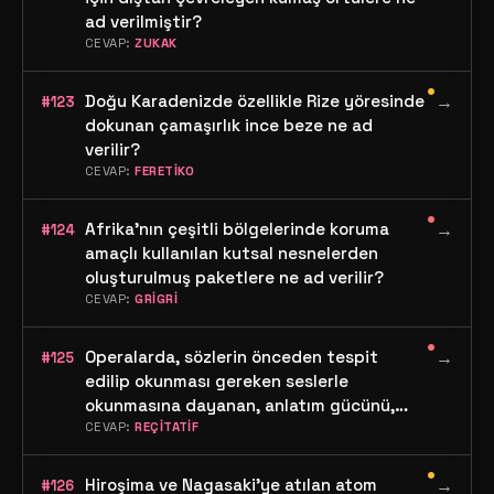
ad verilmiştir?
CEVAP:
ZUKAK
•
Doğu Karadenizde özellikle Rize yöresinde
→
#123
dokunan çamaşırlık ince beze ne ad
verilir?
CEVAP:
FERETİKO
•
Afrika'nın çeşitli bölgelerinde koruma
→
#124
amaçlı kullanılan kutsal nesnelerden
oluşturulmuş paketlere ne ad verilir?
CEVAP:
GRİGRİ
•
Operalarda, sözlerin önceden tespit
→
#125
edilip okunması gereken seslerle
okunmasına dayanan, anlatım gücünü,
müzik yönünden az orantıda da olsa
CEVAP:
REÇİTATİF
kısıtlayan okuma türüne ne ad verilir?
•
Hiroşima ve Nagasaki'ye atılan atom
→
#126