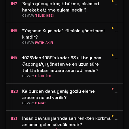
•
Beyin gücüyle kaşık bükme, cisimleri
→
#17
hareket ettirme eylemi nedir ?
CEVAP:
TELEKİNEZİ
•
"Yaşamın Kıyısında" filminin yönetmeni
→
#18
kimdir?
CEVAP:
FATİH AKIN
•
1926'dan 1989'a kadar 63 yıl boyunca
→
#19
Japonya'yı yöneten ve en uzun süre
tahtta kalan imparatorun adı nedir?
CEVAP:
HİROHİTO
•
Kalburdan daha geniş gözlü eleme
→
#20
aracına ne ad verilir?
CEVAP:
SARAT
•
İnsan davranışlarında sarı renkten korkma
→
#21
anlamın gelen sözcük nedir?