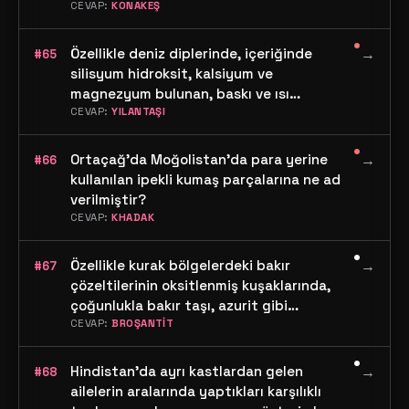
verilir?
CEVAP:
KONAKEŞ
•
Özellikle deniz diplerinde, içeriğinde
→
#65
silisyum hidroksit, kalsiyum ve
magnezyum bulunan, baskı ve ısı
karşısında akışkanlaşan bu yüzden de
CEVAP:
YILANTAŞI
depremi tetiklediği düşünülen yeşil renkli
•
kayaç türünün adı nedir?
Ortaçağ'da Moğolistan'da para yerine
→
#66
kullanılan ipekli kumaş parçalarına ne ad
verilmiştir?
CEVAP:
KHADAK
•
Özellikle kurak bölgelerdeki bakır
→
#67
çözeltilerinin oksitlenmiş kuşaklarında,
çoğunlukla bakır taşı, azurit gibi
minerallerle birlikte bulunan hidratlı
CEVAP:
BROŞANTİT
sülfat mineralin adı nedir?
•
Hindistan'da ayrı kastlardan gelen
→
#68
ailelerin aralarında yaptıkları karşılıklı