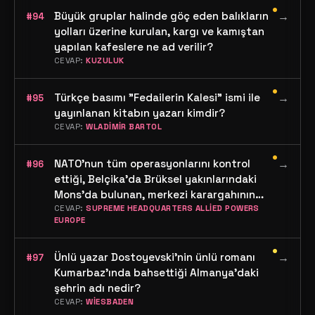
•
Büyük gruplar halinde göç eden balıkların
→
#94
yolları üzerine kurulan, kargı ve kamıştan
yapılan kafeslere ne ad verilir?
CEVAP:
KUZULUK
•
Türkçe basımı "Fedailerin Kalesi" ismi ile
→
#95
yayınlanan kitabın yazarı kimdir?
CEVAP:
WLADİMİR BARTOL
•
NATO'nun tüm operasyonlarını kontrol
→
#96
ettiği, Belçika'da Brüksel yakınlarındaki
Mons'da bulunan, merkezi karargahının
adı nedir? (Orijinal İsim)
CEVAP:
SUPREME HEADQUARTERS ALLİED POWERS
EUROPE
•
Ünlü yazar Dostoyevski'nin ünlü romanı
→
#97
Kumarbaz'ında bahsettiği Almanya'daki
şehrin adı nedir?
CEVAP:
WİESBADEN