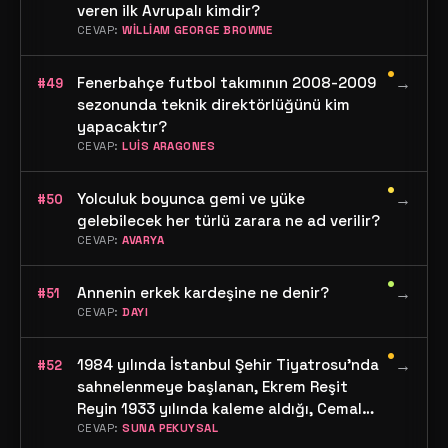
veren ilk Avrupalı kimdir?
CEVAP:
WİLLİAM GEORGE BROWNE
•
Fenerbahçe futbol takımının 2008-2009
→
#49
sezonunda teknik direktörlüğünü kim
yapacaktır?
CEVAP:
LUİS ARAGONES
•
Yolculuk boyunca gemi ve yüke
→
#50
gelebilecek her türlü zarara ne ad verilir?
CEVAP:
AVARYA
•
Annenin erkek kardeşine ne denir?
→
#51
CEVAP:
DAYI
•
1984 yılında İstanbul Şehir Tiyatrosu'nda
→
#52
sahnelenmeye başlanan, Ekrem Reşit
Reyin 1933 yılında kaleme aldığı, Cemal
Reşit Reyin bestelerini yaptığı ve Haldun
CEVAP:
SUNA PEKUYSAL