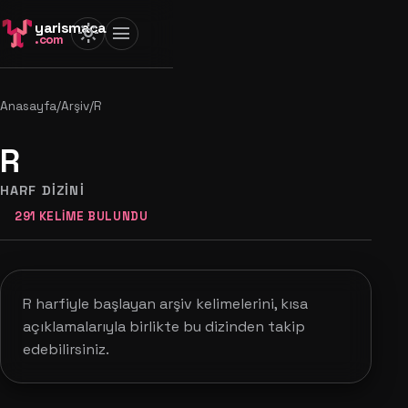
yarismaca
light_mode
menu
.com
Anasayfa
/
Arşiv
/
R
R
HARF DIZINI
291 KELIME BULUNDU
R harfiyle başlayan arşiv kelimelerini, kısa
açıklamalarıyla birlikte bu dizinden takip
edebilirsiniz.