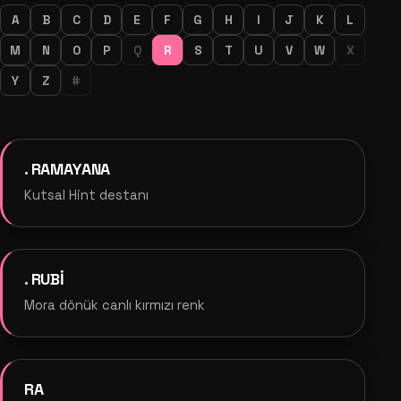
A
B
C
D
E
F
G
H
I
J
K
L
M
N
O
P
Q
R
S
T
U
V
W
X
Y
Z
#
. RAMAYANA
Kutsal Hint destanı
. RUBİ
Mora dönük canlı kırmızı renk
RA