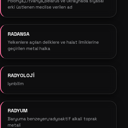
Polonya,Litvanya,Belarus ve Ukraynada siyasal
erki üstlenen meclise verilen ad
RADANSA
Yelkenlere açılan deliklere ve halat ilmiklerine
geçirilen metal halka
RADYOLOJİ
Işınbilim
RADYUM
Baryuma benzeyen,radyoaktif alkali toprak
metali