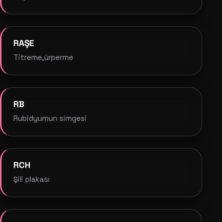
RAŞE
Titreme,ürperme
RB
Rubidyumun simgesi
RCH
Şili plakası