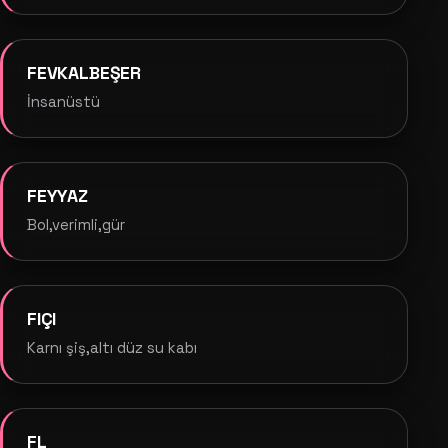
FEVKALBEŞER
İnsanüstü
FEYYAZ
Bol,verimli,gür
FIÇI
Karnı şiş,altı düz su kabı
FL