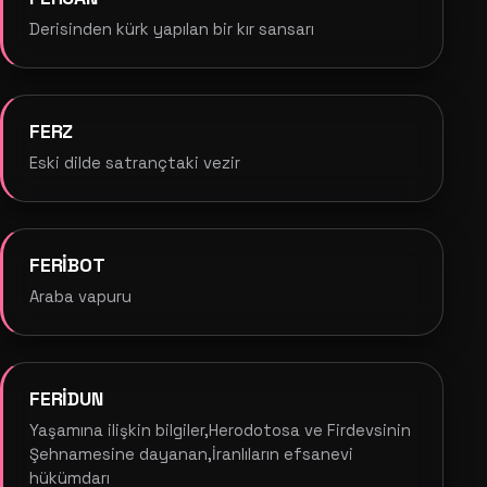
Derisinden kürk yapılan bir kır sansarı
FERZ
Eski dilde satrançtaki vezir
FERİBOT
Araba vapuru
FERİDUN
Yaşamına ilişkin bilgiler,Herodotosa ve Firdevsinin
Şehnamesine dayanan,İranlıların efsanevi
hükümdarı