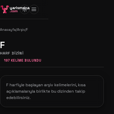
yarismaca
light_mode
menu
.com
Anasayfa
/
Arşiv
/
F
F
HARF DIZINI
197 KELIME BULUNDU
F harfiyle başlayan arşiv kelimelerini, kısa
açıklamalarıyla birlikte bu dizinden takip
edebilirsiniz.