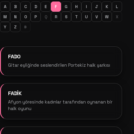
A
B
C
D
E
F
G
H
I
J
K
L
M
N
O
P
Q
R
S
T
U
V
W
X
Y
Z
#
FADO
Gitar eşliğinde seslendirilen Portekiz halk şarkısı
FADİK
Afyon yöresinde kadınlar tarafından oynanan bir
halk oyunu