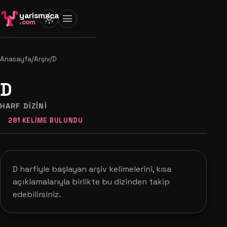
yarismaca
light_mode
menu
.com
Anasayfa
/
Arşiv
/
D
D
HARF DIZINI
281 KELIME BULUNDU
D harfiyle başlayan arşiv kelimelerini, kısa
açıklamalarıyla birlikte bu dizinden takip
edebilirsiniz.