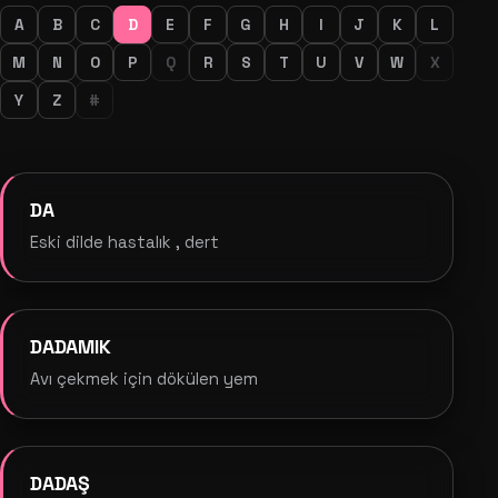
A
B
C
D
E
F
G
H
I
J
K
L
M
N
O
P
Q
R
S
T
U
V
W
X
Y
Z
#
DA
Eski dilde hastalık , dert
DADAMIK
Avı çekmek için dökülen yem
DADAŞ