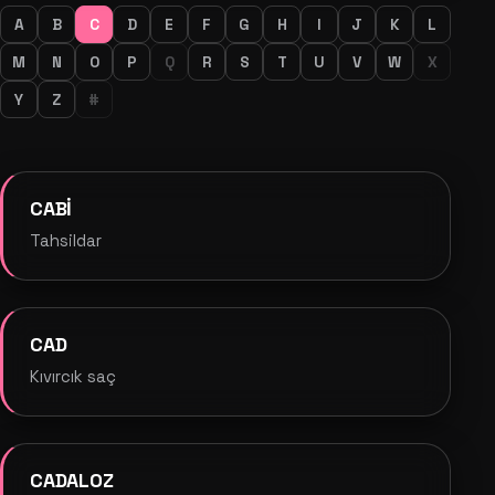
A
B
C
D
E
F
G
H
I
J
K
L
M
N
O
P
Q
R
S
T
U
V
W
X
Y
Z
#
CABİ
Tahsildar
CAD
Kıvırcık saç
CADALOZ