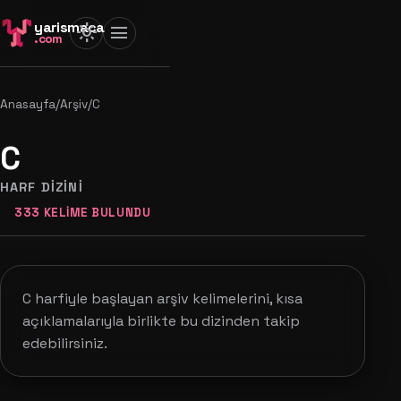
yarismaca
light_mode
menu
.com
Anasayfa
/
Arşiv
/
C
C
HARF DIZINI
333 KELIME BULUNDU
C harfiyle başlayan arşiv kelimelerini, kısa
açıklamalarıyla birlikte bu dizinden takip
edebilirsiniz.