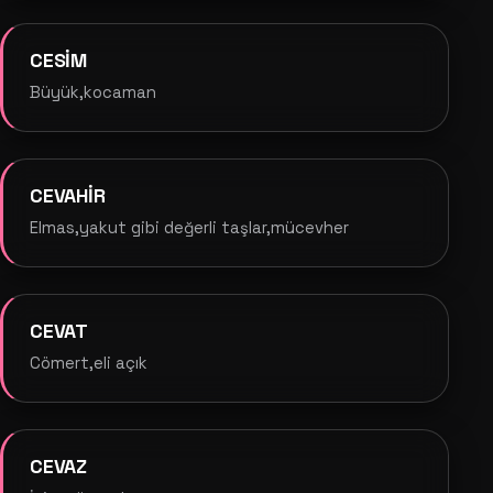
CESİM
Büyük,kocaman
CEVAHİR
Elmas,yakut gibi değerli taşlar,mücevher
CEVAT
Cömert,eli açık
CEVAZ