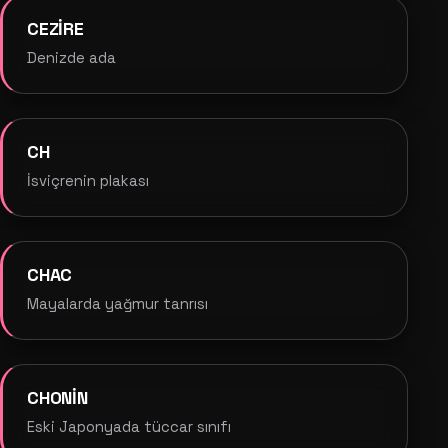
CEZİRE
Denizde ada
CH
İsviçrenin plakası
CHAC
Mayalarda yağmur tanrısı
CHONİN
Eski Japonyada tüccar sınıfı