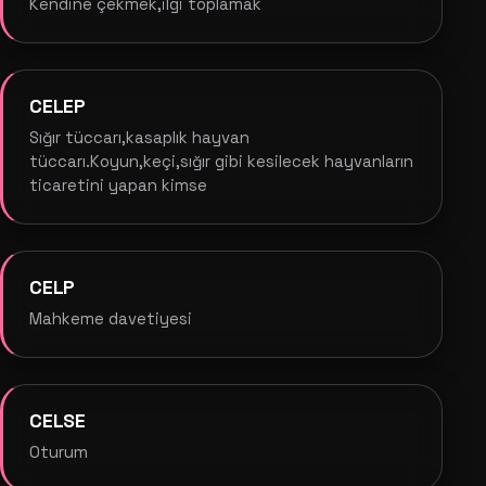
Kendine çekmek,ilgi toplamak
CELEP
Sığır tüccarı,kasaplık hayvan
tüccarı.Koyun,keçi,sığır gibi kesilecek hayvanların
ticaretini yapan kimse
CELP
Mahkeme davetiyesi
CELSE
Oturum