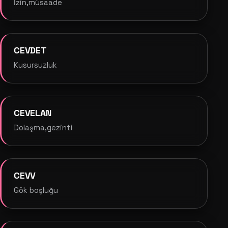
İzin,müsaade
CEVDET
Kusursuzluk
CEVELAN
Dolaşma,gezinti
CEVV
Gök boşluğu