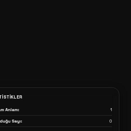
TISTIKLER
am Anlam:
1
duğu Sayı:
0