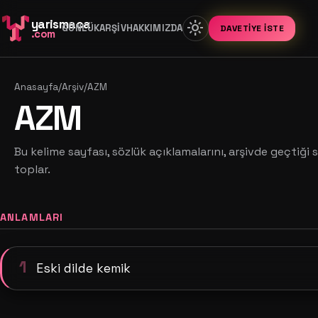
yarismaca
light_mode
GÜNLÜK
ARŞIV
HAKKIMIZDA
DAVETIYE İSTE
.com
Anasayfa
/
Arşiv
/
AZM
AZM
Bu kelime sayfası, sözlük açıklamalarını, arşivde geçtiği s
toplar.
ANLAMLARI
1
Eski dilde kemik