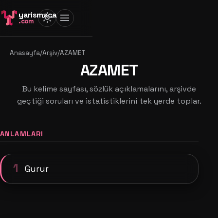
yarismaca
light_mode
menu
.com
Anasayfa
/
Arşiv
/
AZAMET
AZAMET
Bu kelime sayfası, sözlük açıklamalarını, arşivde
geçtiği soruları ve istatistiklerini tek yerde toplar.
ANLAMLARI
1
Gurur