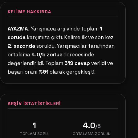
KELIME HAKKINDA
AYAZMA
, Yarışmaca arşivinde toplam
1
soruda
karşımıza çıktı. Kelime ilk ve son kez
2. sezonda
soruldu. Yarışmacılar tarafından
ortalama
4.0/5 zorluk
derecesinde
değerlendirildi. Toplam
319 cevap
verildi ve
başarı oranı
%91
olarak gerçekleşti.
ARŞIV İSTATISTIKLERI
1
4.0
/5
TOPLAM SORU
ORTALAMA ZORLUK