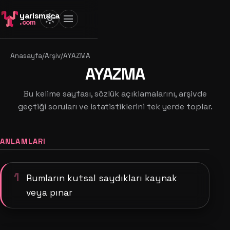
yarismaca
light_mode
menu
.com
Anasayfa
/
Arşiv
/
AYAZMA
AYAZMA
Bu kelime sayfası, sözlük açıklamalarını, arşivde
geçtiği soruları ve istatistiklerini tek yerde toplar.
ANLAMLARI
1
Rumların kutsal saydıkları kaynak
veya pınar