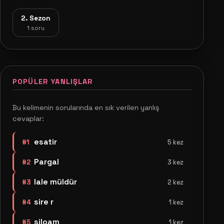
2. Sezon
1 soru
POPÜLER YANLIŞLAR
Bu kelimenin sorularında en sık verilen yanlış
cevaplar:
esatir
#1
5 kez
Pargal
#2
3 kez
lale müldür
#3
2 kez
sire r
#4
1 kez
siloam
#5
1 kez