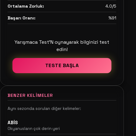
Ortalama Zorluk:
4.0/5
Başarı Oranı:
%91
Yarışmaca Test'N oynayarak bilginizi test
edin!
TESTE BAŞLA
BENZER KELIMELER
Aynı sezonda sorulan diğer kelimeler:
ABİS
Okyanusların çok derin yeri