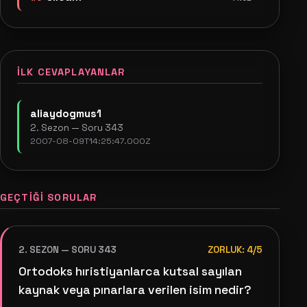
İLK CEVAPLAYANLAR
aliaydogmus1
2. Sezon — Soru 343
2007-08-09T14:25:47.000Z
GEÇTIĞI SORULAR
2. SEZON — SORU 343
ZORLUK: 4/5
Ortodoks hıristiyanlarca kutsal sayılan
kaynak veya pınarlara verilen isim nedir?