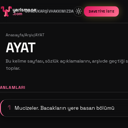
yarismaca
light_mode
GÜNLÜK
ARŞIV
HAKKIMIZDA
DAVETIYE İSTE
.com
Anasayfa
/
Arşiv
/
AYAT
AYAT
Bu kelime sayfası, sözlük açıklamalarını, arşivde geçtiği s
toplar.
ANLAMLARI
1
Mucizeler. Bacakların yere basan bölümü