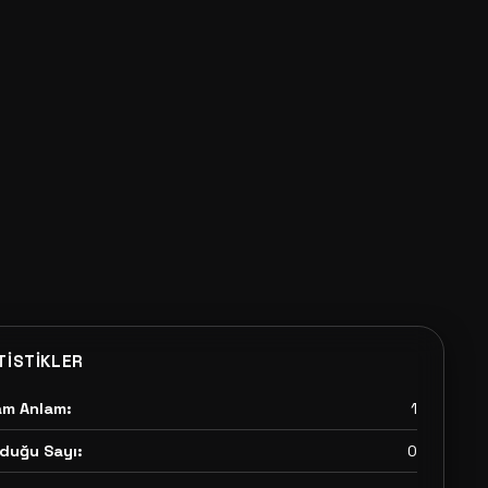
TISTIKLER
am Anlam:
1
duğu Sayı:
0