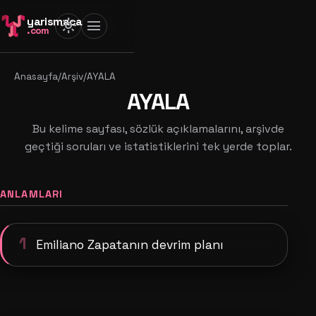
yarismaca
light_mode
menu
.com
Anasayfa
/
Arşiv
/
AYALA
AYALA
Bu kelime sayfası, sözlük açıklamalarını, arşivde
geçtiği soruları ve istatistiklerini tek yerde toplar.
ANLAMLARI
1
Emiliano Zapatanın devrim planı