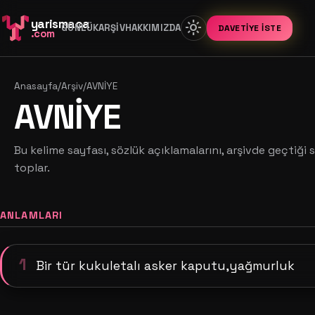
yarismaca
light_mode
GÜNLÜK
ARŞIV
HAKKIMIZDA
DAVETIYE İSTE
.com
Anasayfa
/
Arşiv
/
AVNİYE
AVNİYE
Bu kelime sayfası, sözlük açıklamalarını, arşivde geçtiği s
toplar.
ANLAMLARI
1
Bir tür kukuletalı asker kaputu,yağmurluk