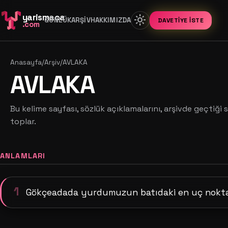
yarismaca
light_mode
GÜNLÜK
ARŞIV
HAKKIMIZDA
DAVETIYE İSTE
.com
Anasayfa
/
Arşiv
/
AVLAKA
AVLAKA
Bu kelime sayfası, sözlük açıklamalarını, arşivde geçtiği s
toplar.
ANLAMLARI
1
Gökçeadada yurdumuzun batıdaki en uç nokta