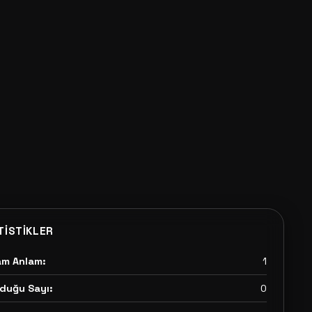
TISTIKLER
am Anlam:
1
duğu Sayı:
0