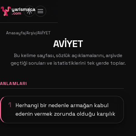
yarismaca
light_mode
menu
.com
Anasayfa
/
Arşiv
/
AVİYET
AVİYET
Bu kelime sayfası, sözlük açıklamalarını, arşivde
geçtiği soruları ve istatistiklerini tek yerde toplar.
ANLAMLARI
1
Herhangi bir nedenle armağan kabul
edenin vermek zorunda olduğu karşılık