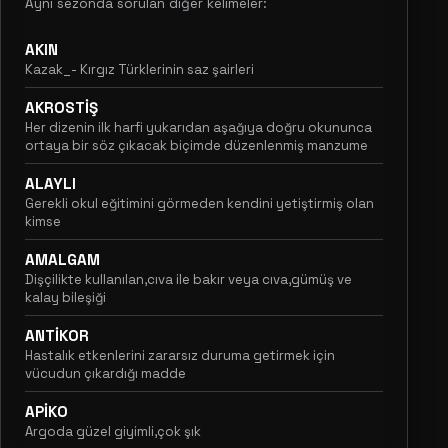
Aynı sezonda sorulan diğer kelimeler:
AKIN
Kazak_- Kırgız Türklerinin saz şairleri
AKROSTİŞ
Her dizenin ilk harfi yukarıdan aşağıya doğru okununca
ortaya bir söz çıkacak biçimde düzenlenmiş manzume
ALAYLI
Gerekli okul eğitimini görmeden kendini yetiştirmiş olan
kimse
AMALGAM
Dişçilikte kullanılan,cıva ile bakır veya cıva,gümüş ve
kalay bileşiği
ANTİKOR
Hastalık etkenlerini zararsız duruma getirmek için
vücudun çıkardığı madde
APİKO
Argoda güzel giyimli,çok şık