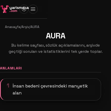
yarismaca
light_mode
menu
.com
Anasayfa
/
Arşiv
/
AURA
AURA
Bu kelime sayfası, sözlük açıklamalarını, arşivde
geçtiği soruları ve istatistiklerini tek yerde toplar.
ANLAMLARI
1
İnsan bedeni çevresindeki manyetik
alan