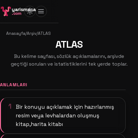
yarismaca
light_mode
menu
.com
Anasayfa
/
Arşiv
/
ATLAS
ATLAS
Bu kelime sayfası, sözlük açıklamalarını, arşivde
geçtiği soruları ve istatistiklerini tek yerde toplar.
ANLAMLARI
1
Bir konuyu açıklamak için hazırlanmış
resim veya levhalardan oluşmuş
kitap,harita kitabı