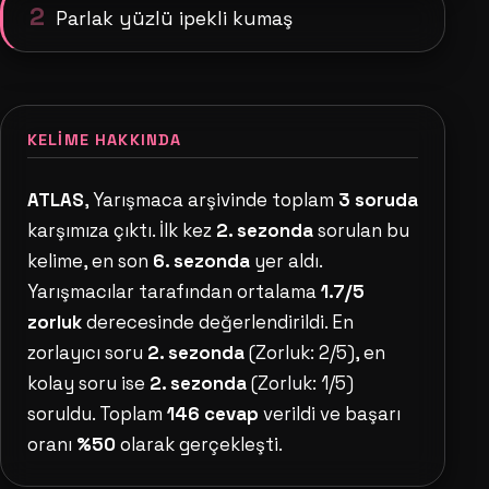
2
Parlak yüzlü ipekli kumaş
KELIME HAKKINDA
ATLAS
, Yarışmaca arşivinde toplam
3 soruda
karşımıza çıktı. İlk kez
2. sezonda
sorulan bu
kelime, en son
6. sezonda
yer aldı.
Yarışmacılar tarafından ortalama
1.7/5
zorluk
derecesinde değerlendirildi. En
zorlayıcı soru
2. sezonda
(Zorluk: 2/5), en
kolay soru ise
2. sezonda
(Zorluk: 1/5)
soruldu. Toplam
146 cevap
verildi ve başarı
oranı
%50
olarak gerçekleşti.