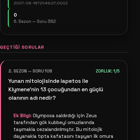
2007-08-18T21:49:27.000Z
0
6. Sezon — Soru 382
GEÇTIĞI SORULAR
2. SEZON — SORU 108
ZORLUK: 1/5
Yunan mitolojisinde Iapetos ile
Klymene'nin 13 çocuğundan en güçlü
olanının adı nedir?
Ek Bilgi:
Olymposa saldırdığı için Zeus
tarafından gök kubbeyi omuzlarında
taşımakla cezalandırılmıştır. Bu mitolojik
dayanakla tıpta kafatasını taşıyan ilk omura