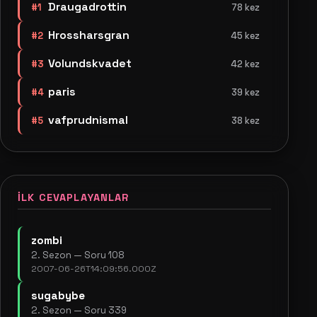
Draugadrottin
#1
78 kez
Hrossharsgran
#2
45 kez
Volundskvadet
#3
42 kez
paris
#4
39 kez
vafprudnismal
#5
38 kez
İLK CEVAPLAYANLAR
zombi
2. Sezon — Soru 108
2007-06-26T14:09:56.000Z
sugabybe
2. Sezon — Soru 339