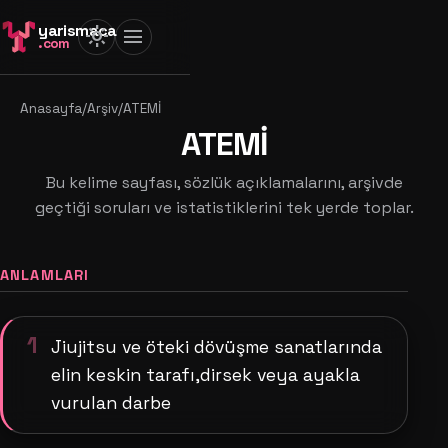
yarismaca
light_mode
menu
.com
Anasayfa
/
Arşiv
/
ATEMİ
ATEMİ
Bu kelime sayfası, sözlük açıklamalarını, arşivde
geçtiği soruları ve istatistiklerini tek yerde toplar.
ANLAMLARI
1
Jiujitsu ve öteki dövüşme sanatlarında
elin keskin tarafı,dirsek veya ayakla
vurulan darbe