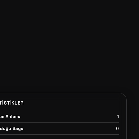
TISTIKLER
am Anlam:
1
duğu Sayı:
0