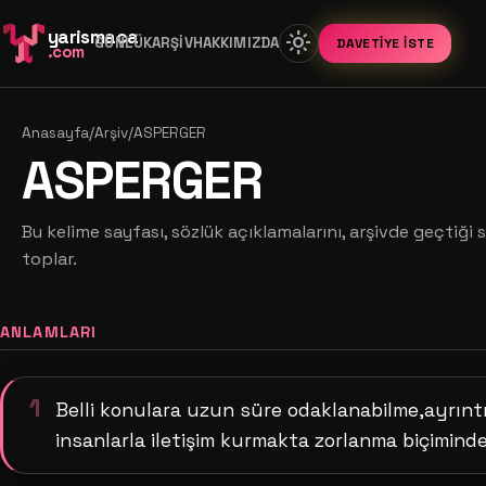
yarismaca
light_mode
GÜNLÜK
ARŞIV
HAKKIMIZDA
DAVETIYE İSTE
.com
Anasayfa
/
Arşiv
/
ASPERGER
ASPERGER
Bu kelime sayfası, sözlük açıklamalarını, arşivde geçtiği s
toplar.
ANLAMLARI
1
Belli konulara uzun süre odaklanabilme,ayrıntı
insanlarla iletişim kurmakta zorlanma biçimin