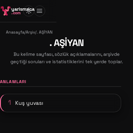
yarismaca
light_mode
menu
.com
Anasayfa
/
Arşiv
/
. AŞİYAN
. AŞİYAN
Bu kelime sayfası, sözlük açıklamalarını, arşivde
geçtiği soruları ve istatistiklerini tek yerde toplar.
ANLAMLARI
1
Kuş yuvası