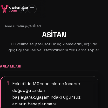
yarismaca
light_mode
menu
.com
Anasayfa
/
Arşiv
/
ASİTAN
ASİTAN
Bu kelime sayfası, sözlük açıklamalarını, arşivde
geçtiği soruları ve istatistiklerini tek yerde toplar.
ANLAMLARI
1
Eski dilde Müneccimlerce insanın
doğduğu andan
başlayarak,yaşamındaki uğursuz
anların hesaplanması