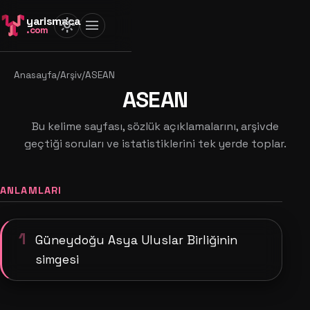
yarismaca
light_mode
menu
.com
Anasayfa
/
Arşiv
/
ASEAN
ASEAN
Bu kelime sayfası, sözlük açıklamalarını, arşivde
geçtiği soruları ve istatistiklerini tek yerde toplar.
ANLAMLARI
1
Güneydoğu Asya Uluslar Birliğinin
simgesi