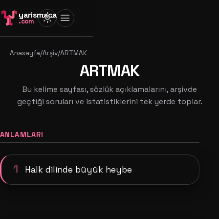
yarismaca
light_mode
menu
.com
Anasayfa
/
Arşiv
/
ARTMAK
ARTMAK
Bu kelime sayfası, sözlük açıklamalarını, arşivde
geçtiği soruları ve istatistiklerini tek yerde toplar.
ANLAMLARI
1
Halk dilinde büyük heybe