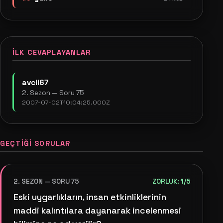
İLK CEVAPLAYANLAR
avcii67
2. Sezon — Soru 75
2007-07-02T10:04:25.000Z
GEÇTIĞI SORULAR
2. SEZON — SORU 75
ZORLUK: 1/5
Eski uygarlıkların, insan etkinliklerinin
maddi kalıntılara dayanarak incelenmesi