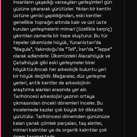
insanların yaşadığı varsayılan yerleşimleri gün
yüzüne çıkararak yürütürler. Yıkılan bir kentin
üstüne yenisi yapıldığından, eski kentler
genellikle toprağın altında kalır ve üst üste
kurulan yerleşmelerin mimari (özellikle kerpiç)
yıkıntıları zamanla bir tepe oluşturur. Bu tür
tepeler ülkemizde höyük, Yunanistan'da
"Magula", Yakındoğu'da "Tell", İran'da "Teppe"
olarak adlandırılır. Ülkemizdeki Alacahöyük ve
Çatalhöyük gibi eski yerleşmeler birer
höyüktür.Ancak her arkeolojik buluntu yeri
bir höyük değildir. Mağaralar, düz yerleşme
yerleri, antik kentler de arkeolojinin
araştırma alanları arasında yer alır.
Tarihöncesi arkeolojisi yazının ortaya
çıkmasından önceki dönemleri inceler. Bu
incelemede kazılar çok büyük bir dikkatle
yürütülür. Tarihöncesi dönemden günümüze
kalan çanak çömlek parçaları, taş aletler,
mimari kalıntılar ya da organik kalıntılar çok
önem taşımaktadır.