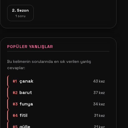
2. Sezon
1 soru
POPÜLER YANLIŞLAR
Bu kelimenin sorularında en sık verilen yanlış
cevaplar:
çanak
#1
43 kez
barut
#2
37 kez
funya
#3
34 kez
fitil
#4
31 kez
gülle
#5
21 kez