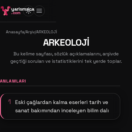
yarismaca
light_mode
menu
.com
Anasayfa
/
Arşiv
/
ARKEOLOJİ
ARKEOLOJİ
Bu kelime sayfası, sözlük açıklamalarını, arşivde
geçtiği soruları ve istatistiklerini tek yerde toplar.
ANLAMLARI
1
Eski çağlardan kalma eserleri tarih ve
sanat bakımından inceleyen bilim dalı