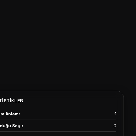
TISTIKLER
am Anlam:
1
duğu Sayı:
0