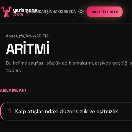
yarismaca
light_mode
GÜNLÜK
ARŞIV
HAKKIMIZDA
DAVETIYE İSTE
.com
Anasayfa
/
Arşiv
/
ARİTMİ
ARİTMİ
Bu kelime sayfası, sözlük açıklamalarını, arşivde geçtiği s
toplar.
ANLAMLARI
1
Kalp atışlarındaki düzensizlik ve eşitsizlik