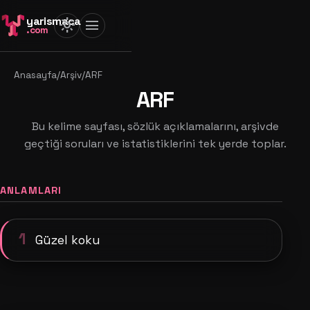
yarismaca
light_mode
menu
.com
Anasayfa
/
Arşiv
/
ARF
ARF
Bu kelime sayfası, sözlük açıklamalarını, arşivde
geçtiği soruları ve istatistiklerini tek yerde toplar.
ANLAMLARI
1
Güzel koku