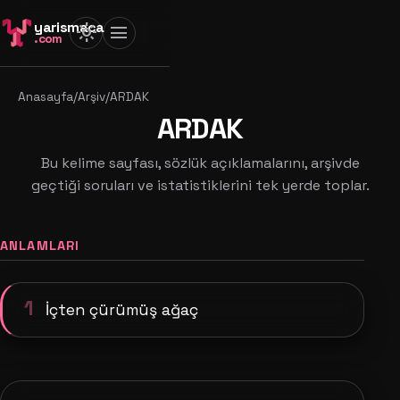
yarismaca
light_mode
menu
.com
Anasayfa
/
Arşiv
/
ARDAK
ARDAK
Bu kelime sayfası, sözlük açıklamalarını, arşivde
geçtiği soruları ve istatistiklerini tek yerde toplar.
ANLAMLARI
1
İçten çürümüş ağaç