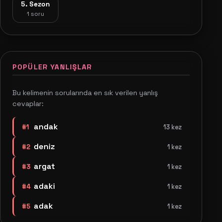
5. Sezon
1 soru
POPÜLER YANLIŞLAR
Bu kelimenin sorularında en sık verilen yanlış
cevaplar:
andak
#1
13 kez
deniz
#2
1 kez
argat
#3
1 kez
adaki
#4
1 kez
adak
#5
1 kez