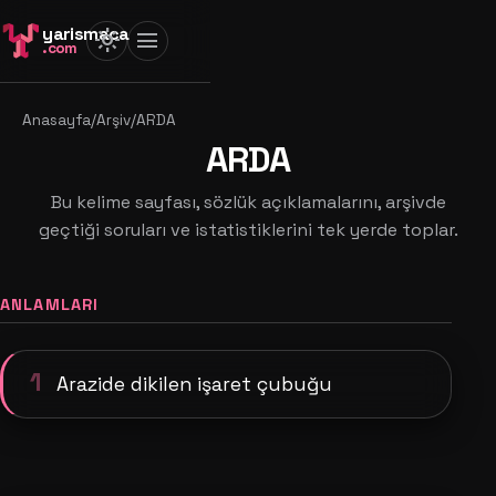
yarismaca
light_mode
menu
.com
Anasayfa
/
Arşiv
/
ARDA
ARDA
Bu kelime sayfası, sözlük açıklamalarını, arşivde
geçtiği soruları ve istatistiklerini tek yerde toplar.
ANLAMLARI
1
Arazide dikilen işaret çubuğu