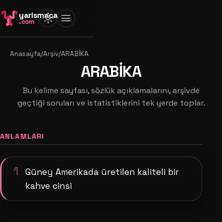
yarismaca
light_mode
menu
.com
Anasayfa
/
Arşiv
/
ARABİKA
ARABİKA
Bu kelime sayfası, sözlük açıklamalarını, arşivde
geçtiği soruları ve istatistiklerini tek yerde toplar.
ANLAMLARI
1
Güney Amerikada üretilen kaliteli bir
kahve cinsi