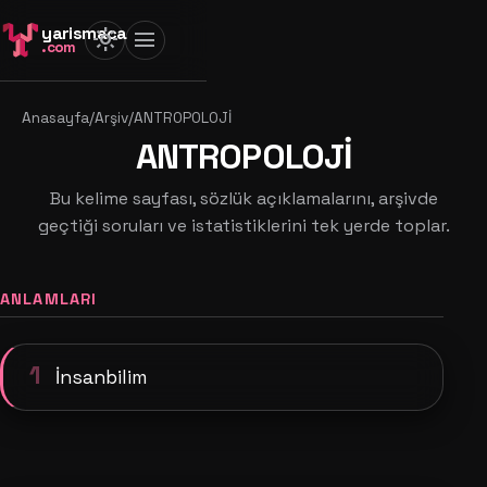
yarismaca
light_mode
menu
.com
Anasayfa
/
Arşiv
/
ANTROPOLOJİ
ANTROPOLOJİ
Bu kelime sayfası, sözlük açıklamalarını, arşivde
geçtiği soruları ve istatistiklerini tek yerde toplar.
ANLAMLARI
1
İnsanbilim