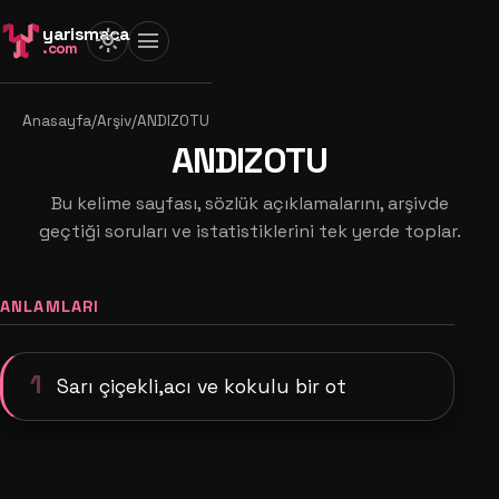
yarismaca
light_mode
menu
.com
Anasayfa
/
Arşiv
/
ANDIZOTU
ANDIZOTU
Bu kelime sayfası, sözlük açıklamalarını, arşivde
geçtiği soruları ve istatistiklerini tek yerde toplar.
ANLAMLARI
1
Sarı çiçekli,acı ve kokulu bir ot