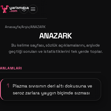
yarismaca
light_mode
menu
.com
Anasayfa
/
Arşiv
/
ANAZARK
ANAZARK
Bu kelime sayfası, sözlük açıklamalarını, arşivde
geçtiği soruları ve istatistiklerini tek yerde toplar.
ANLAMLARI
1
Plazma sıvısının deri altı dokusuna ve
seroz zarlara yaygın biçimde sızması